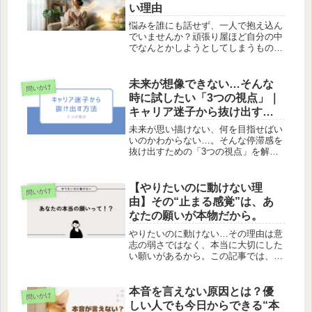
い理由
悩みを誰にも話せず、一人で抱え込ん
でいませんか？頑張り屋ほど自分の中
でなんとかしようとしてしまうもので
す。話すことで気持ちが整理され、本
音に気づくこともあります。コーチン
グの視点から、悩みとの向き合い方に
未来が想像できない…そんな
問いかけ
ついてお伝えします。
時に試したい「3つの視点」｜
キャリア迷子から抜け出す方
法
未来が思い描けない、何を目指せばい
いのかわからない…。そんな停滞感を
抜け出すための「3つの視点」を解
説。キャリア迷子・選択に悩む人に役
立つ、今日からできる整理法です。
【やりたいのに動けない理
問いかけ
由】その“止まる感覚”は、あ
なたの願いが本物だから。
やりたいのに動けない…その理由は意
志の弱さではなく、本当に大切にした
い願いがあるから。この記事では、行
動できない心理・隠れた本音・行動が
動き出すプロセスをコーチ視点で解
説。最初の一歩を踏み出せない方へ。
本音を言えない原因とは？優
問いかけ
しい人でも今日からできる“本