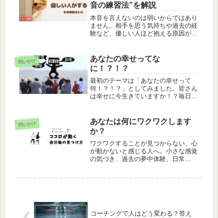
音の練習法”を解説
本音を言えないのは弱いからではあり
ません。相手を思う気持ちや過去の経
験など、優しい人ほど抱える原因があ
ります。本音を言えるようになるため
のやさしい3つの練習をコーチが解
説。
あなたの幸せってな
問いかけ
に！？！？
最初のテーマは「あなたの幸せって
何！？！？」としてみました。皆さん
は幸せに今生きていますか！？毎日ハ
ッピーでしょうがないって方は特に何
もありませんのでそのままこのブログ
を読まずにお過ごしください。（笑）
あなたは何にワクワクします
問いかけ
あなたはどんな時に幸せを感じる？そ
か？
もそ...
ワクワクすることが見つからない、心
が動かないと感じる人へ。小さな感覚
の気づき、過去の夢中体験、日常
の“心が動く瞬間”から自分の軸を見つ
ける方法を解説します。
コーチングで人はどう変わる？答え