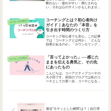
断れない・疲れやすい・満たされな
い…それは心のサインかもしれませ
ん。やさしさを我慢にしないための見
極め方と整え方をコーチが解説。
コーチングとは？初心者向け
コーチングの学び
ガイド｜あなたの「本音」を
引き出す時間のつくり方
コーチング初心者でも安心。この記事
では「コーチングとは何か」「どんな
効果があるのか」「カウンセリングと
の違い」「セッションの流れ」を丁寧
に解説。自分らしい生き方を見つけた
い人におすすめの入門ガイドです。
「言ってよかった」──感じた
コーチングの学び
ままを伝える勇気と、その先
にあったもの
こんにちは。コーアクティブコーチの
大小田です。前回のブログでは私のコ
ーチとしての第一歩、コーチになる勉
強を始める心の動きを書いてみまし
た。今回は、実際に講習に飛び込んで
みてのお話を書いてみたいと思いま
す。今までの自分「人に対して何かを
感じて...
最近“モヤッとした瞬間”は？｜自己理