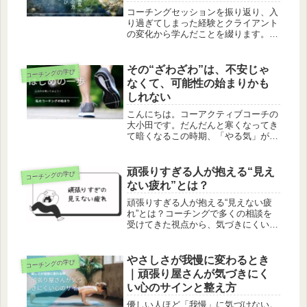
コーチングセッションを振り返り、入
り過ぎてしまった経験とクライアント
の変化から学んだことを綴ります。答
えを与えず、信じて待つ在り方がもた
らす本当の変化とは。
その“ざわざわ”は、不安じゃ
コーチングの学び
なくて、可能性の始まりかも
しれない
こんにちは。コーアクティブコーチの
大小田です。だんだんと寒くなってき
て暗くなるこの時期、「やる気」が出
にくくなっていませんか？そんな時は
が私自身にもあります。特にコーチン
グを勉強しようと思いながら数年経っ
頑張りすぎる人が抱える“見え
コーチングの学び
ていた自分の体験談をお話しします。
ない疲れ”とは？
行...
頑張りすぎる人が抱える“見えない疲
れ”とは？コーチングで多くの相談を
受けてきた視点から、気づきにくい3
つのサインと具体的な向き合い方を解
説。行き詰まり・モヤモヤを抱える人
へ。
やさしさが我慢に変わるとき
コーチングの学び
｜頑張り屋さんが気づきにく
い心のサインと整え方
優しい人ほど「我慢」に気づけない。