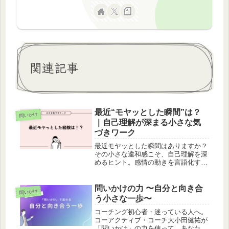
関連記事
最近“モヤッとした瞬間”は？
問いかけ
｜自己理解が深まる小さな気
づきワーク
最近モヤッとした瞬間はありますか？
その小さな違和感こそ、自己理解を深
めるヒント。感情の動きを言語化する
ことで、心のクセや満たされないニー
ズが見えてきます。コメント参加で気
づきを共有しましょう。
問いかけの力 〜自分と向き合
問いかけ
う小さな一歩〜
コーチング初心者・迷っている人へ。
コーアクティブ・コーチ大小田健祐が
「問いかけ」の力を使って、あなた自