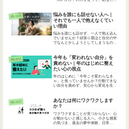
身の中にある答えを見つける方法を丁
寧に解説します。
悩みを誰にも話せない人へ｜
問いかけ
それでも一人で抱えなくてい
い理由
悩みを誰にも話せず、一人で抱え込ん
でいませんか？頑張り屋ほど自分の中
でなんとかしようとしてしまうもので
す。話すことで気持ちが整理され、本
音に気づくこともあります。コーチン
グの視点から、悩みとの向き合い方に
今年も「変われない自分」を
問いかけ
ついてお伝えします。
責めない｜年のはじめに整え
たい心の視点
年のはじめに「今年こそ変わらなき
ゃ」と焦っていませんか？行動できな
い自分を責めず、安心から変化を生む
ためのコーチング視点を解説します。
あなたは何にワクワクします
問いかけ
か？
ワクワクすることが見つからない、心
が動かないと感じる人へ。小さな感覚
の気づき、過去の夢中体験、日常
の“心が動く瞬間”から自分の軸を見つ