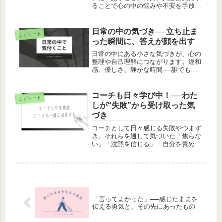
ることで心の中の悩みや不安を手放す
ことができます。コーチングの本当の
価値について綴ります。
日常の中の気づき──立ち止ま
エピソード
った瞬間に、答えが顔を出す
日常の中にある小さな気づきが、心の
整理や自己理解につながります。違和
感、優しさ、静かな時間──誰でも見
落としがちな瞬間にこそ人生を整える
ヒントがあります。コーチングの視点
から“今日の気づき”の見つけ方を紹介
コーチも日々学び中！──わた
エピソード
します。
しが“失敗”から受け取った気
づき
コーチとして日々感じる失敗やつまず
き。それらを通して気づいた「焦らな
い」「沈黙を信じる」「自分を責めす
ぎない」という大切な学びをまとめて
います。完璧を求めて苦しくなる人
へ、人間らしい成長のヒントをお届け
します。
「言ってよかった」──感じたままを
伝える勇気と、その先にあったもの