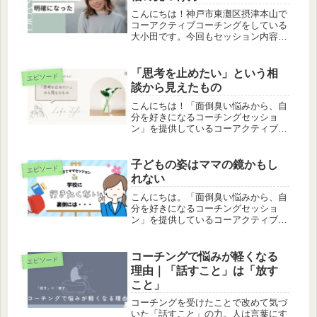
こんにちは！神戸市東灘区摂津本山で
コーアクティブコーチングをしている
大小田です。今回もセッション内容を
一部公開します。自身のない自
分・・・クライアント「自分に自信が
持てないんです」そんな言葉から始ま
「思考を止めたい」という相
エピソード
った、ある女性とのセッション。彼女
談から見えたもの
はとても...
こんにちは！「面倒臭い悩みから、自
分を好きになるコーチングセッショ
ン」を提供しているコーアクティブコ
ーチの大小田です。先日、新しいクラ
イアントさんとのセッションがありま
した。テーマ「考えすぎて動けなくな
子どもの姿はママの鏡かもし
エピソード
る自分をなんとかしたい」テーマは
れない
「考え...
こんにちは。「面倒臭い悩みから、自
分を好きになるコーチングセッショ
ン」を提供しているコーアクティブコ
ーチの大小田です。今回もセッション
報告になります。子育てに悩むママと
のセッションがありました。テーマ
コーチングで悩みが軽くなる
エピソード
「子どもが学校に行ったり行かなかっ
理由｜「話すこと」は「放す
たりす...
こと」
コーチングを受けたことで改めて気づ
いた「話すこと」の力。人は言葉にす