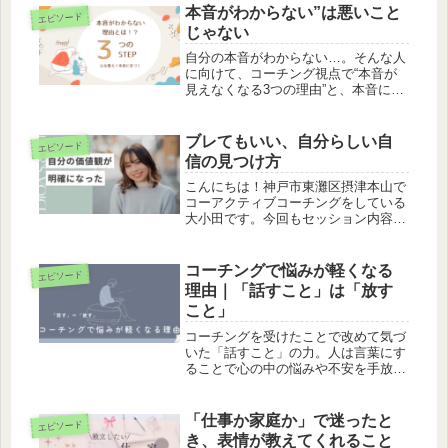
本音がわからない”は悪いこと
エピソード
じゃない
自分の本音がわからない…。そんな人
に向けて、コーチング視点で“本音が
見えなくなる3つの理由”と、本音に近
づくための心を整えるステップを解
説。感情の拾い方や行動のヒントも紹
介。
ブレてもいい、自分らしい自
エピソード
信の見つけ方
こんにちは！神戸市東灘区摂津本山で
コーアクティブコーチングをしている
大小田です。今回もセッション内容を
一部公開します。自身のない自
分・・・クライアント「自分に自信が
持てないんです」そんな言葉から始ま
コーチングで悩みが軽くなる
エピソード
った、ある女性とのセッション。彼女
理由｜「話すこと」は「放す
はとても...
こと」
コーチングを受けたことで改めて気づ
いた「話すこと」の力。人は言葉にす
ることで心の中の悩みや不安を手放す
ことができます。コーチングの本当の
価値について綴ります。
「仕事か家庭か」で迷ったと
エピソード
き、表情が教えてくれること