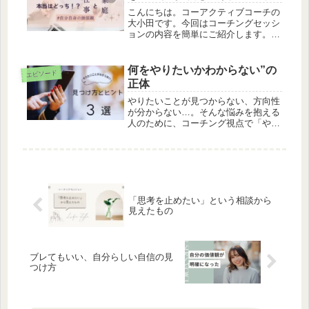
こんにちは。コーアクティブコーチの
大小田です。今回はコーチングセッシ
ョンの内容を簡単にご紹介します。コ
ーチングセッション（独立する！？）
先日、前の職場の同僚がコーチング体
験に来てくれました。今の職場でやる
何をやりたいかわからない”の
エピソード
気が持てなくなってきて、「そろそろ
正体
独...
やりたいことが見つからない、方向性
が分からない…。そんな悩みを抱える
人のために、コーチング視点で「やり
たいことが分からない3つの原因」を
解説。モヤモヤの正体がクリアになる
具体的なヒントも紹介。
「思考を止めたい」という相談から
見えたもの
ブレてもいい、自分らしい自信の見
つけ方