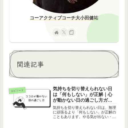
コーアクティブコーチ大小田健祐
関連記事
気持ちを切り替えられない日
エピソード
は「何もしない」が正解｜心
が動かない日の過ごし方ガイ
ド
気持ちを切り替えられない日は、無理
に頑張るより「何もしない」が正解の
こともあります。やる気が出ない・心
が重い日の心理と、自分を立て直すた
めの優しい休み方を紹介します。